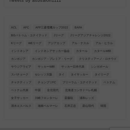
Tweets by asbsalon1111
ACL
AFC
AFF三菱電機カップ2022
BAFA
BGパトゥム・ユナイテッド
Jリーグ
Jリーグアジアチャレンジ2022
Kリーグ
WEリーグ
アジアカップ
アル・ナスル
アル・ヒラル
インドネシア
インドネシアサッカー協会
カタール
カタールW杯
カンボジア
カンボジア・プレミア・リーグ
クリスティアーノ・ロナウド
サウジアラビア
サッカーW杯
サッカー日本代表
シンガポール
スパチョーク
セレッソ大阪
タイ
タイサッカー
タイリーグ
チャナティップ
チョンブリFC
ブリーラム・ユナイテッド
ベトナム
ベトナム代表
中国
全北現代
北海道コンサドーレ札幌
女子サッカー
川崎フロンターレ
斎藤聡
浦和レッズ
清水エスパルス
湘南ベルマーレ
石井正忠
蔚山現代
韓国