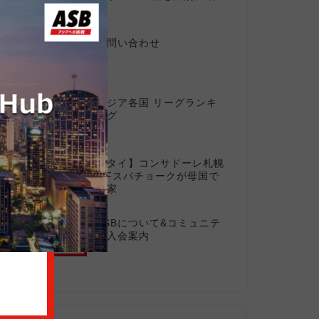
介
お問い合わせ
2
アジア各国 リーグランキ
3
ング
【タイ】コンサドーレ札幌
4
MFスパチョークが母国で
出家
ASBについて&コミュニテ
5
ィ入会案内