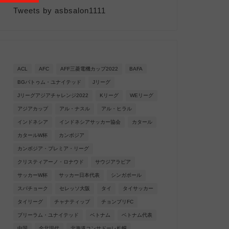
Tweets by asbsalon1111
ACL
AFC
AFF三菱電機カップ2022
BAFA
BGパトゥム・ユナイテッド
Jリーグ
Jリーグアジアチャレンジ2022
Kリーグ
WEリーグ
アジアカップ
アル・ナスル
アル・ヒラル
インドネシア
インドネシアサッカー協会
カタール
カタールW杯
カンボジア
カンボジア・プレミア・リーグ
クリスティアーノ・ロナウド
サウジアラビア
サッカーW杯
サッカー日本代表
シンガポール
スパチョーク
セレッソ大阪
タイ
タイサッカー
タイリーグ
チャナティップ
チョンブリFC
ブリーラム・ユナイテッド
ベトナム
ベトナム代表
中国
全北現代
北海道コンサドーレ札幌