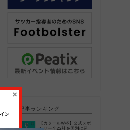
×
人気記事ランキング
イン
【カタールW杯】公式スポ
1
ンサー全22社を国別に紹