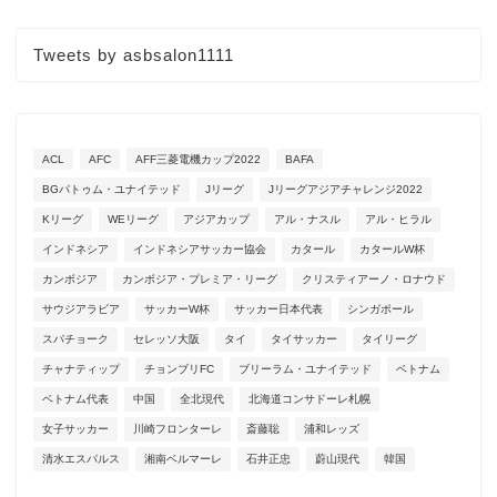
Tweets by asbsalon1111
ACL
AFC
AFF三菱電機カップ2022
BAFA
BGパトゥム・ユナイテッド
Jリーグ
Jリーグアジアチャレンジ2022
Kリーグ
WEリーグ
アジアカップ
アル・ナスル
アル・ヒラル
インドネシア
インドネシアサッカー協会
カタール
カタールW杯
カンボジア
カンボジア・プレミア・リーグ
クリスティアーノ・ロナウド
サウジアラビア
サッカーW杯
サッカー日本代表
シンガポール
スパチョーク
セレッソ大阪
タイ
タイサッカー
タイリーグ
チャナティップ
チョンブリFC
ブリーラム・ユナイテッド
ベトナム
ベトナム代表
中国
全北現代
北海道コンサドーレ札幌
女子サッカー
川崎フロンターレ
斎藤聡
浦和レッズ
清水エスパルス
湘南ベルマーレ
石井正忠
蔚山現代
韓国