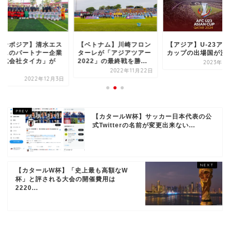
カンボジア】清水エス
【ベトナム】川崎フロン
【アジア】U-23ア
ルスのパートナー企業
ターレが「アジアツアー
カップの出場国が決
株式会社タイカ」が
2022」の最終戦を勝...
2023年9
.
2022年11月22日
2022年12月3日
【カタールW杯】サッカー日本代表の公
式Twitterの名前が変更出来ない...
【カタールW杯】「史上最も高額なW
杯」と評される大会の開催費用は
2220...