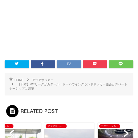
HOME
アジアサッカー
【日本】WEリーグがカタール・ドーハでイングランドサッカー協会とのパート
ナーシップに調印
RELATED POST
アサッカー
アジアサッカー
アジアサッカー