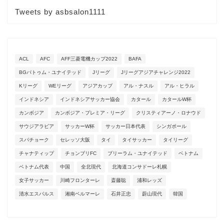
Tweets by asbsalon1111
ACL
AFC
AFF三菱電機カップ2022
BAFA
BGパトゥム・ユナイテッド
Jリーグ
Jリーグアジアチャレンジ2022
Kリーグ
WEリーグ
アジアカップ
アル・ナスル
アル・ヒラル
インドネシア
インドネシアサッカー協会
カタール
カタールW杯
カンボジア
カンボジア・プレミア・リーグ
クリスティアーノ・ロナウド
サウジアラビア
サッカーW杯
サッカー日本代表
シンガポール
スパチョーク
セレッソ大阪
タイ
タイサッカー
タイリーグ
チャナティップ
チョンブリFC
ブリーラム・ユナイテッド
ベトナム
ベトナム代表
中国
全北現代
北海道コンサドーレ札幌
女子サッカー
川崎フロンターレ
斎藤聡
浦和レッズ
清水エスパルス
湘南ベルマーレ
石井正忠
蔚山現代
韓国